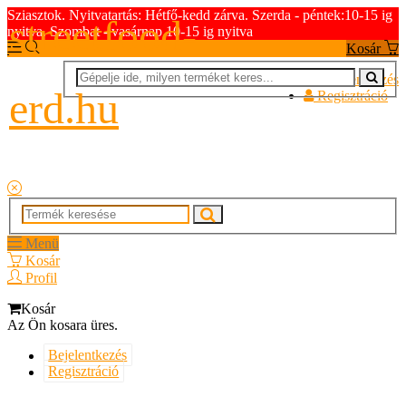
Sziasztok. Nyitvatartás: Hétfő-kedd zárva. Szerda - péntek:10-15 ig
streetfood-
nyitva. Szombat - vasárnap 10-15 ig nyitva
Kosár
Bejelentkezés
erd.hu
Regisztráció
Menü
Kosár
Profil
Kosár
Az Ön kosara üres.
Bejelentkezés
Regisztráció