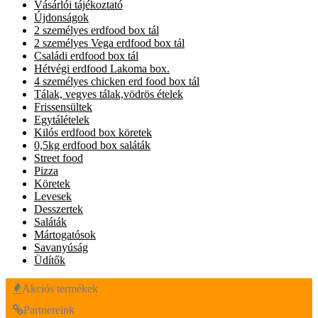
Vásárlói tájékoztató
Újdonságok
2 személyes erdfood box tál
2 személyes Vega erdfood box tál
Családi erdfood box tál
Hétvégi erdfood Lakoma box.
4 személyes chicken erd food box tál
Tálak, vegyes tálak,vödrös ételek
Frissensültek
Egytálételek
Kilós erdfood box köretek
0,5kg erdfood box saláták
Street food
Pizza
Köretek
Levesek
Desszertek
Saláták
Mártogatósok
Savanyúság
Üdítők
Akciós termékek
Partnereink