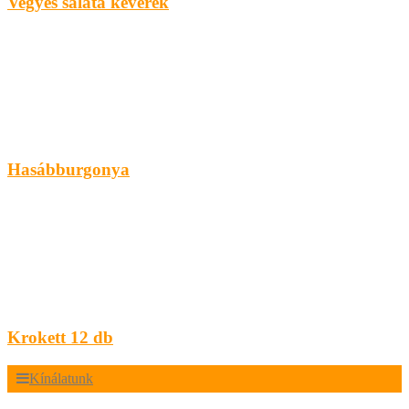
Vegyes saláta keverék
Hasábburgonya
Krokett 12 db
Kínálatunk