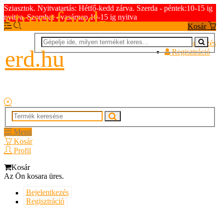
Sziasztok. Nyitvatartás: Hétfő-kedd zárva. Szerda - péntek:10-15 ig
streetfood-
nyitva. Szombat - vasárnap 10-15 ig nyitva
Kosár
Bejelentkezés
erd.hu
Regisztráció
Menü
Kosár
Profil
Kosár
Az Ön kosara üres.
Bejelentkezés
Regisztráció