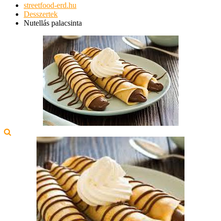
streetfood-erd.hu
Desszertek
Nutellás palacsinta