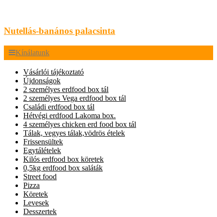
Nutellás-banános palacsinta
Kínálatunk
Vásárlói tájékoztató
Újdonságok
2 személyes erdfood box tál
2 személyes Vega erdfood box tál
Családi erdfood box tál
Hétvégi erdfood Lakoma box.
4 személyes chicken erd food box tál
Tálak, vegyes tálak,vödrös ételek
Frissensültek
Egytálételek
Kilós erdfood box köretek
0,5kg erdfood box saláták
Street food
Pizza
Köretek
Levesek
Desszertek