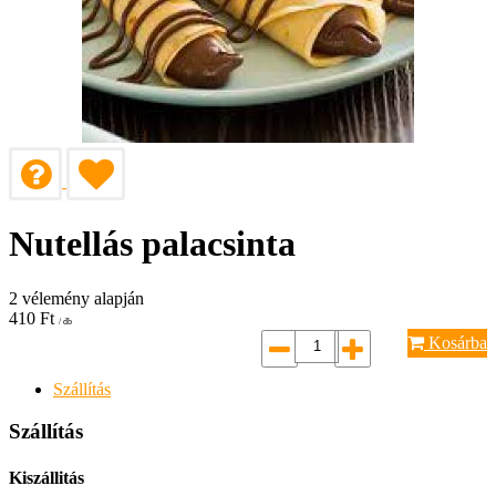
Nutellás palacsinta
2
vélemény alapján
410
Ft
/ db
Kosárba
Szállítás
Szállítás
Kiszállitás