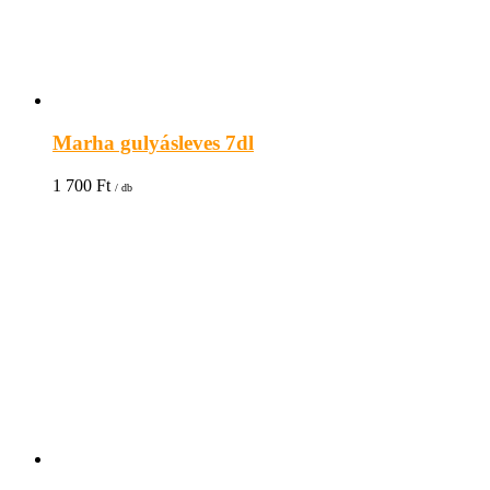
Marha gulyásleves 7dl
1 700
Ft
/ db