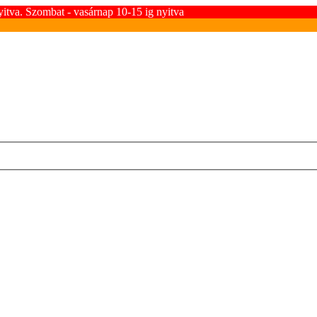
yitva. Szombat - vasárnap 10-15 ig nyitva