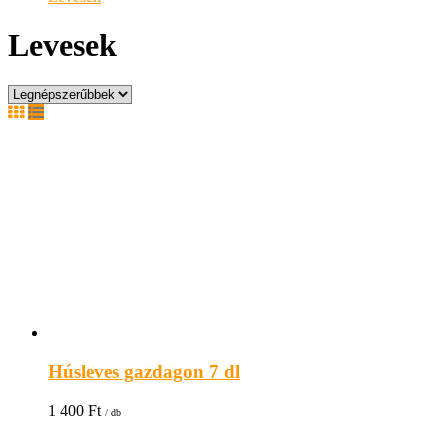
Levesek
Húsleves gazdagon 7 dl
1 400
Ft
/ db