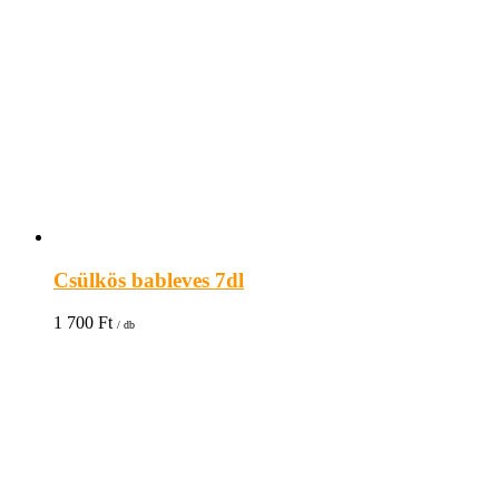
Csülkös bableves 7dl
1 700
Ft
/ db