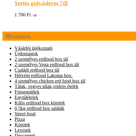
Sertés gulyásleves 7dl
1 700
Ft
/ db
Kínálatunk
Vásárlói tájékoztató
Újdonságok
2 személyes erdfood box tál
2 személyes Vega erdfood box tál
Családi erdfood box tál
Hétvégi erdfood Lakoma box.
4 személyes chicken erd food box tál
Tálak, vegyes tálak,vödrös ételek
Frissensültek
Egytálételek
Kilós erdfood box köretek
0,5kg erdfood box saláták
Street food
Pizza
Köretek
Levesek
Desszertek