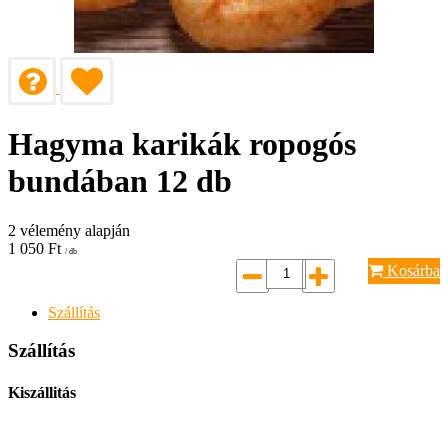
Hagyma karikák ropogós
bundában 12 db
2
vélemény alapján
1 050
Ft
/ db
Kosárba
Szállítás
Szállítás
Kiszállitás