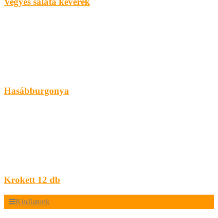
Vegyes saláta keverék
Hasábburgonya
Krokett 12 db
Kínálatunk