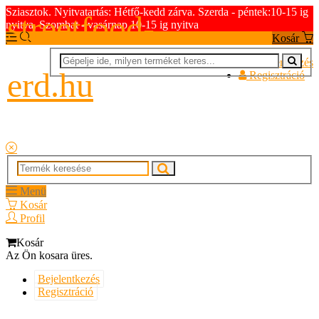
Sziasztok. Nyitvatartás: Hétfő-kedd zárva. Szerda - péntek:10-15 ig
streetfood-
nyitva. Szombat - vasárnap 10-15 ig nyitva
Kosár
Bejelentkezés
erd.hu
Regisztráció
Menü
Kosár
Profil
Kosár
Az Ön kosara üres.
Bejelentkezés
Regisztráció