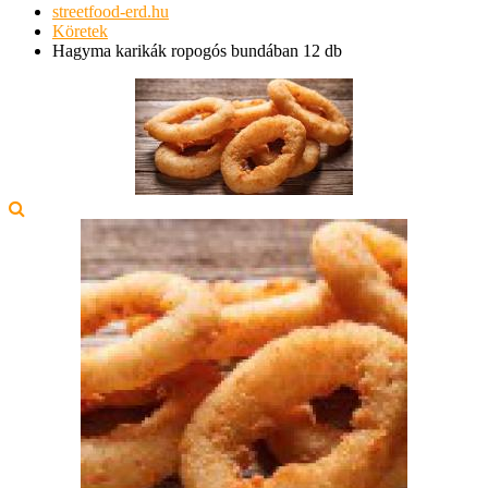
streetfood-erd.hu
Köretek
Hagyma karikák ropogós bundában 12 db