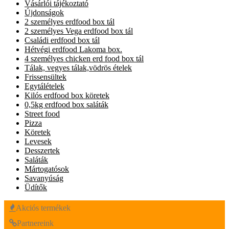
Vásárlói tájékoztató
Újdonságok
2 személyes erdfood box tál
2 személyes Vega erdfood box tál
Családi erdfood box tál
Hétvégi erdfood Lakoma box.
4 személyes chicken erd food box tál
Tálak, vegyes tálak,vödrös ételek
Frissensültek
Egytálételek
Kilós erdfood box köretek
0,5kg erdfood box saláták
Street food
Pizza
Köretek
Levesek
Desszertek
Saláták
Mártogatósok
Savanyúság
Üdítők
Akciós termékek
Partnereink