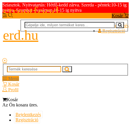
Sziasztok. Nyitvatartás: Hétfő-kedd zárva. Szerda - péntek:10-15 ig
streetfood-
nyitva. Szombat - vasárnap 10-15 ig nyitva
Kosár
Bejelentkezés
erd.hu
Regisztráció
Menü
Kosár
Profil
Kosár
Az Ön kosara üres.
Bejelentkezés
Regisztráció