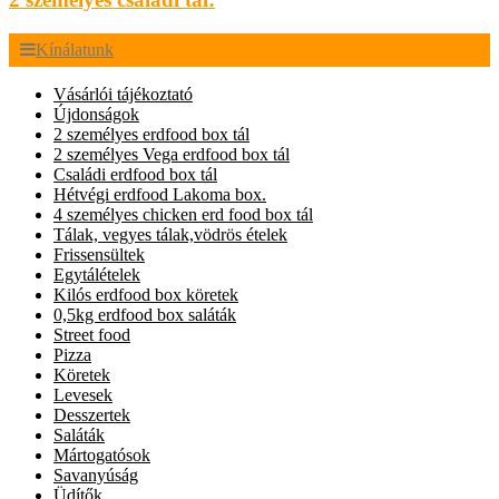
Kínálatunk
Vásárlói tájékoztató
Újdonságok
2 személyes erdfood box tál
2 személyes Vega erdfood box tál
Családi erdfood box tál
Hétvégi erdfood Lakoma box.
4 személyes chicken erd food box tál
Tálak, vegyes tálak,vödrös ételek
Frissensültek
Egytálételek
Kilós erdfood box köretek
0,5kg erdfood box saláták
Street food
Pizza
Köretek
Levesek
Desszertek
Saláták
Mártogatósok
Savanyúság
Üdítők