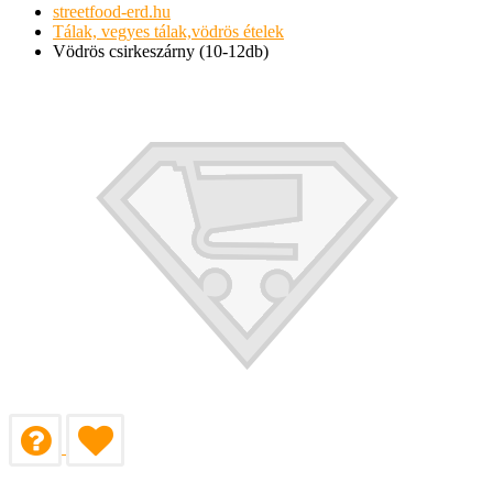
streetfood-erd.hu
Tálak, vegyes tálak,vödrös ételek
Vödrös csirkeszárny (10-12db)