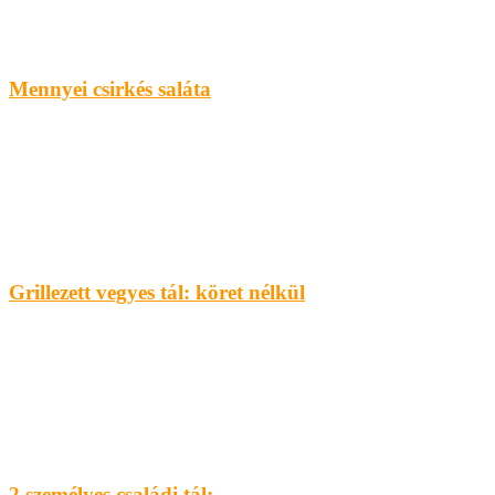
Mennyei csirkés saláta
Grillezett vegyes tál: köret nélkül
2 személyes családi tál: