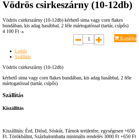
Vödrös csirkeszárny (10-12db)
Vödrös csirkeszárny (10-12db) kérhető sima vagy corn flakes
bundában, kis adag hasábbal, 2 féle mártogatóssal (tartár, csípős)
4 100
Ft
/ db
Kosárba
Leírás
Szállítás
Vödrös csirkeszárny (10-12db)
kérhető sima vagy corn flakes bundában, kis adag hasábbal, 2 féle
mártogatóssal (tartár, csípős)
Szállítás
Kiszállitás
Kiszállitás: Érd, Diósd, Sóskút, Tárnok területére, egységesen +650
Ft. Törökbálint, Százhalombatta minimális rendelés 3000 Ft +650 Ft