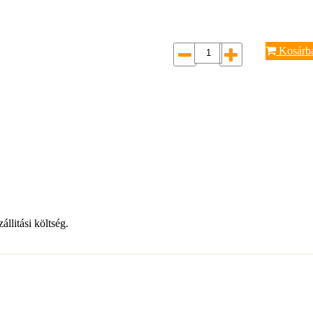
Kosárb
llitási költség.