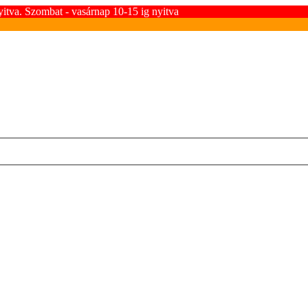
yitva. Szombat - vasárnap 10-15 ig nyitva