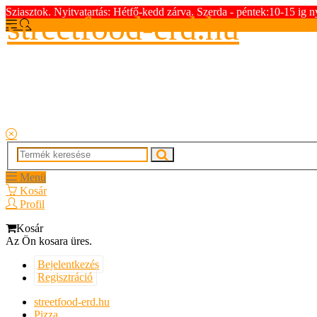
Sziasztok. Nyitvatartás: Hétfő-kedd zárva. Szerda - péntek:10-15 ig n
streetfood-erd.hu
Menü
Kosár
Profil
Kosár
Az Ön kosara üres.
Bejelentkezés
Regisztráció
streetfood-erd.hu
Pizza