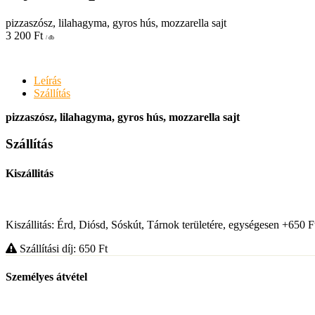
pizzaszósz, lilahagyma, gyros hús, mozzarella sajt
3 200
Ft
/ db
Leírás
Szállítás
pizzaszósz, lilahagyma, gyros hús, mozzarella sajt
Szállítás
Kiszállitás
Kiszállitás: Érd, Diósd, Sóskút, Tárnok területére, egységesen +650 F
Szállítási díj: 650
Ft
Személyes átvétel