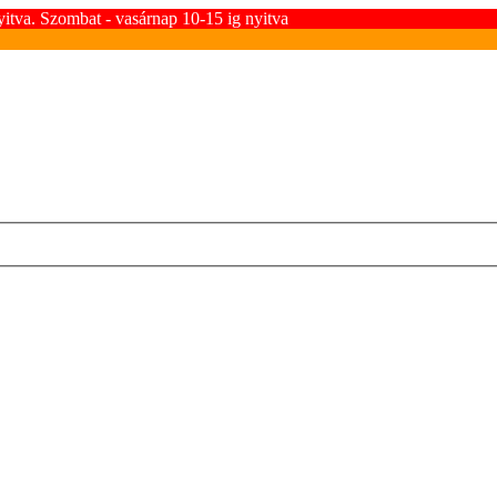
yitva. Szombat - vasárnap 10-15 ig nyitva