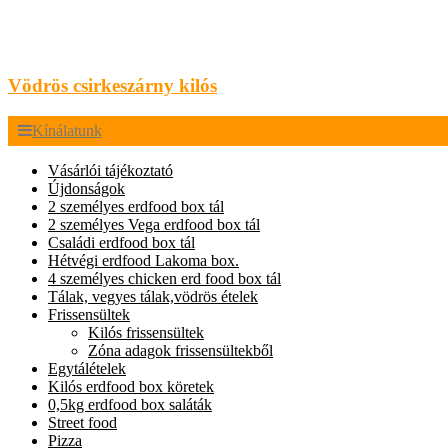
Vödrös csirkeszárny kilós
Kínálatunk
Vásárlói tájékoztató
Újdonságok
2 személyes erdfood box tál
2 személyes Vega erdfood box tál
Családi erdfood box tál
Hétvégi erdfood Lakoma box.
4 személyes chicken erd food box tál
Tálak, vegyes tálak,vödrös ételek
Frissensültek
Kilós frissensültek
Zóna adagok frissensültekből
Egytálételek
Kilós erdfood box köretek
0,5kg erdfood box saláták
Street food
Pizza