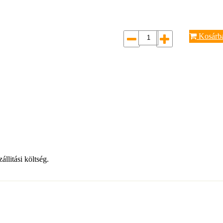
Kosárb
llitási költség.