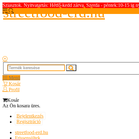
Sziasztok. Nyitvatartás: Hétfő-kedd zárva. Szerda - péntek:10-15 ig n
streetfood-erd.hu
Menü
Kosár
Profil
Kosár
Az Ön kosara üres.
Bejelentkezés
Regisztráció
streetfood-erd.hu
Frissensültek