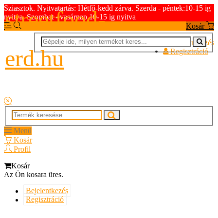
Sziasztok. Nyitvatartás: Hétfő-kedd zárva. Szerda - péntek:10-15 ig
streetfood-
nyitva. Szombat - vasárnap 10-15 ig nyitva
Kosár
Bejelentkezés
erd.hu
Regisztráció
Menü
Kosár
Profil
Kosár
Az Ön kosara üres.
Bejelentkezés
Regisztráció