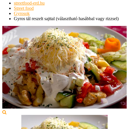
streetfood-erd.hu
Street food
Gyrosok
Gyros tál reszelt sajttal (választható hasábbal vagy rizzsel)