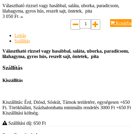
Választható rizzsel vagy hasábbal, saláta, uborka, paradicsom,
lilahagyma, gyros hús, reszelt sajt, öntetek, pita
3 050
Ft
/ db
Kosárba
Leírás
Szállítás
Választható rizzsel vagy hasábbal, saláta, uborka, paradicsom,
lilahagyma, gyros hús, reszelt sajt, öntetek, pita
Szállítás
Kiszállitás
Kiszállitás: Érd, Diósd, Sóskút, Tárnok területére, egységesen +650
Ft. Törökbálint, Százhalombatta minimális rendelés 3000 Ft +650 Ft
Kiszállitási költség.
Szállítási díj: 650
Ft