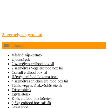
2 személyes gyros tál
Kínálatunk
Vásárlói tájékoztató
Újdonságok
2 személyes erdfood box tál
2 személyes Vega erdfood box tál
Családi erdfood box tál
Hétvégi erdfood Lakoma box.
4 személyes chicken erd food box tál
Tálak, vegyes tálak,vödrös ételek
Frissensültek
Egytálételek
Kilós erdfood box köretek
0,5kg erdfood box saláták
Street food