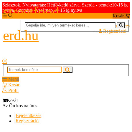
Sziasztok. Nyitvatartás: Hétfő-kedd zárva. Szerda - péntek:10-15 ig
streetfood-
nyitva. Szombat - vasárnap 10-15 ig nyitva
Kosár
Bejelentkezés
erd.hu
Regisztráció
Menü
Kosár
Profil
Kosár
Az Ön kosara üres.
Bejelentkezés
Regisztráció