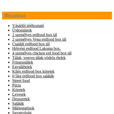
Kínálatunk
Vásárlói tájékoztató
Újdonságok
2 személyes erdfood box tál
2 személyes Vega erdfood box tál
Családi erdfood box tál
Hétvégi erdfood Lakoma box.
4 személyes chicken erd food box tál
Tálak, vegyes tálak,vödrös ételek
Frissensültek
Egytálételek
Kilós erdfood box köretek
0,5kg erdfood box saláták
Street food
Pizza
Köretek
Levesek
Desszertek
Saláták
Mártogatósok
Savanyúság