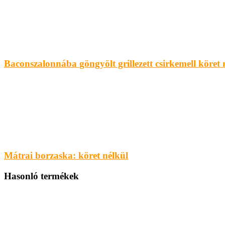
Baconszalonnába göngyölt grillezett csirkemell köret 
Mátrai borzaska: köret nélkül
Hasonló termékek