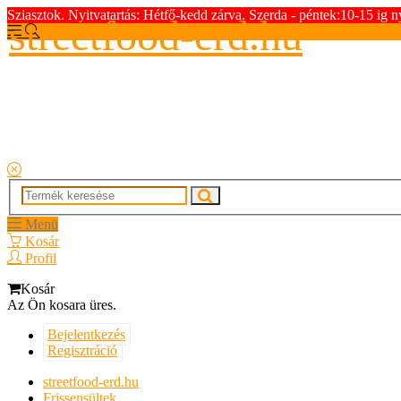
Sziasztok. Nyitvatartás: Hétfő-kedd zárva. Szerda - péntek:10-15 ig n
streetfood-erd.hu
Menü
Kosár
Profil
Kosár
Az Ön kosara üres.
Bejelentkezés
Regisztráció
streetfood-erd.hu
Frissensültek