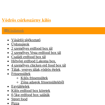
Vödrös csirkeszárny kilós
Kínálatunk
Vásárlói tájékoztató
Újdonságok
2 személyes erdfood box tál
2 személyes Vega erdfood box tál
Családi erdfood box tál
Hétvégi erdfood Lakoma box.
4 személyes chicken erd food box tál
Tálak, vegyes tálak,vödrös ételek
Frissensültek
Kilós frissensültek
Zóna adagok frissensültekből
Egytálételek
Kilós erdfood box köretek
0,5kg erdfood box saláták
Street food
Pizza