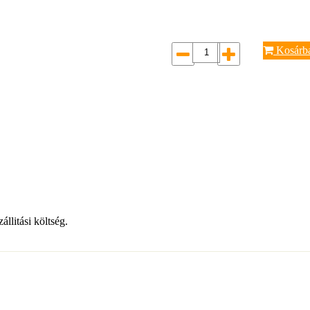
Kosárb
llitási költség.