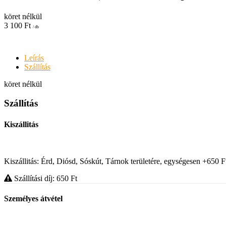
köret nélkül
3 100
Ft
/ db
Leírás
Szállítás
köret nélkül
Szállítás
Kiszállitás
Kiszállitás: Érd, Diósd, Sóskút, Tárnok területére, egységesen +650 F
Szállítási díj: 650
Ft
Személyes átvétel