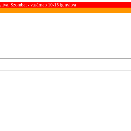
yitva. Szombat - vasárnap 10-15 ig nyitva