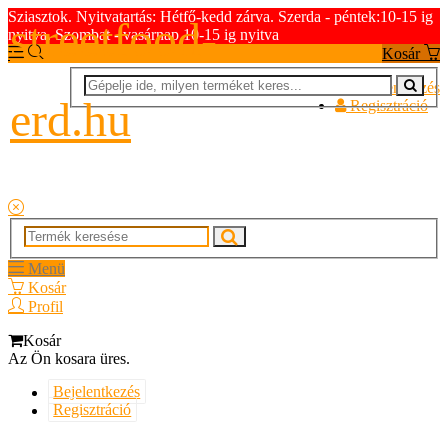
Sziasztok. Nyitvatartás: Hétfő-kedd zárva. Szerda - péntek:10-15 ig
streetfood-
nyitva. Szombat - vasárnap 10-15 ig nyitva
Kosár
Bejelentkezés
erd.hu
Regisztráció
Menü
Kosár
Profil
Kosár
Az Ön kosara üres.
Bejelentkezés
Regisztráció