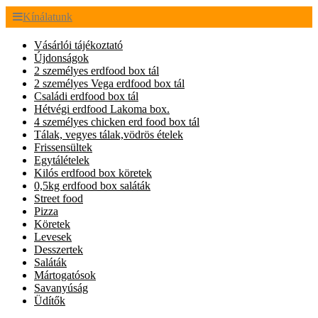
Kínálatunk
Vásárlói tájékoztató
Újdonságok
2 személyes erdfood box tál
2 személyes Vega erdfood box tál
Családi erdfood box tál
Hétvégi erdfood Lakoma box.
4 személyes chicken erd food box tál
Tálak, vegyes tálak,vödrös ételek
Frissensültek
Egytálételek
Kilós erdfood box köretek
0,5kg erdfood box saláták
Street food
Pizza
Köretek
Levesek
Desszertek
Saláták
Mártogatósok
Savanyúság
Üdítők