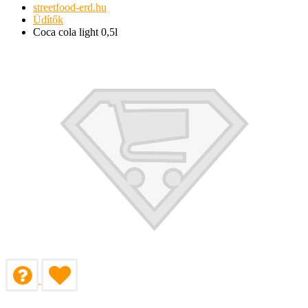
streetfood-erd.hu
Üdítők
Coca cola light 0,5l